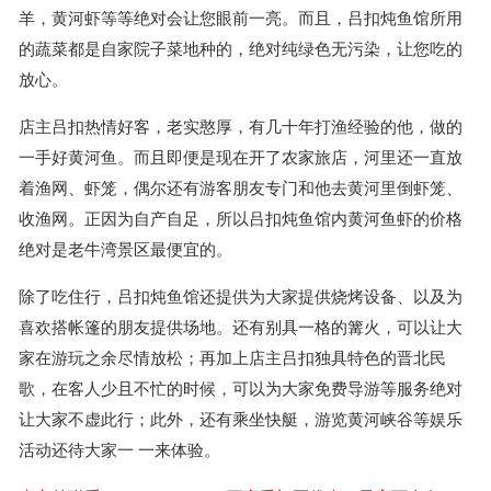
羊，黄河虾等等绝对会让您眼前一亮。而且，吕扣炖鱼馆所用
的蔬菜都是自家院子菜地种的，绝对纯绿色无污染，让您吃的
放心。
店主吕扣热情好客，老实憨厚，有几十年打渔经验的他，做的
一手好黄河鱼。而且即便是现在开了农家旅店，河里还一直放
着渔网、虾笼，偶尔还有游客朋友专门和他去黄河里倒虾笼、
收渔网。正因为自产自足，所以吕扣炖鱼馆内黄河鱼虾的价格
绝对是老牛湾景区最便宜的。
除了吃住行，吕扣炖鱼馆还提供为大家提供烧烤设备、以及为
喜欢搭帐篷的朋友提供场地。还有别具一格的篝火，可以让大
家在游玩之余尽情放松；再加上店主吕扣独具特色的晋北民
歌，在客人少且不忙的时候，可以为大家免费导游等服务绝对
让大家不虚此行；此外，还有乘坐快艇，游览黄河峡谷等娱乐
活动还待大家一 一来体验。