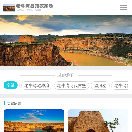
其他栏目
全部
老牛湾乾坤湾
老牛湾明代古堡
望河楼
老牛湾古
美景欣赏