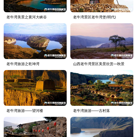
老牛湾美景之黄河大峡谷
老牛湾景区老牛湾堡(明代)
老牛湾旅游之乾坤湾
山西老牛湾景区美景欣赏—秋景
老牛湾旅游——望河楼
老牛湾旅游——古村落