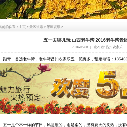
当前的位置：
主页
>
景区资讯
>
景区资讯
>
五一去哪儿玩 山西老牛湾 2016老牛湾
2016-05-08
|
发布者: 吕扣农家乐
一踏青，首选老牛湾，老牛湾吕扣农家乐五一优惠多，预定电话：1354660
一是个不一样的节日，风是暖的，雨是柔的，没有夏天的炙热，没有