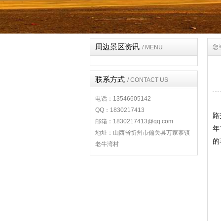
周边景区资讯
您
/ MENU
联系方式
/ CONTACT US
电话：13546605142
QQ：1830217413
路
邮箱：1830217413@qq.com
年
地址：山西省忻州市偏关县万家寨镇
的
老牛湾村