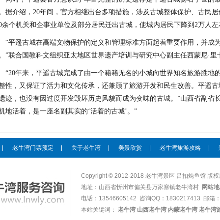
。据介绍，20年间，官方相继出台多项措施，涉及古城整体保护、古民
00余个机关和企事业单位及部分居民迁出古城，使城内居民下降到2万人
“平遥古城在高端文物保护的定义和管理标准方面起着重要作用，并成
。”联合国教科文组织亚太地区世界遗产培训与研究中心副主任西蒙尼·里
“20年来，平遥古城完成了由一个籍籍无名的小城向世界知名旅游胜地
整性，又保证了活力和文化传承，还兼顾了旅游开发和民生改善。平遥古
遗迹，也没有因过度开发毁坏历史风貌而成为变味的古城。”山西省副省
机地活着，是一座名副其实的‘活着的古城’。”
|
老牛湾门票预定
|
关于老牛湾
|
美景欣赏
|
老牛湾旅游攻略
|
Copyright © 2012-2018 老牛湾景区 吕扣炖鱼馆 版权所
地址：山西省忻州市偏关县万家寨镇老牛湾村
网站地
电话：13546605142 咨询QQ：
1830217413
邮箱：1
本站关键词：
老牛湾
山西老牛湾
内蒙老牛湾
老牛湾