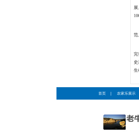
展
1
范
完
史
生
首页
|
农家乐展示