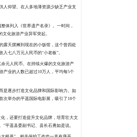
供人仰望。在人多地薄资源少缺乏产业支
古城整体列入《世界遗产名录》。一时间，
的文化旅游产业异军突起。
的露天摆摊到现在的小饭馆，这个曾四处
收入七八万元人民币的“小老板”。
21亿余元人民币。在持续火爆的文化旅游产
产业的人数已超过10万人，平均每5个
，而是逐步打造文化品牌和国际影响力。如
年首次举办的平遥国际电影展，吸引了18个
文化，还要打造提升文化品牌，培育壮大文
。”平遥县委副书记、县长石勇如是说。
最大根基”，相关保护工作也一直有序开