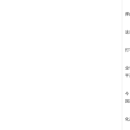
撑
这
打
业
平
今
国
化