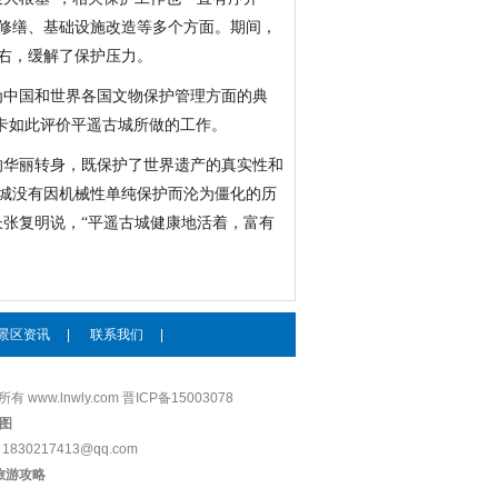
居修缮、基础设施改造等多个方面。期间，
左右，缓解了保护压力。
为中国和世界各国文物保护管理方面的典
卡如此评价平遥古城所做的工作。
的华丽转身，既保护了世界遗产的真实性和
城没有因机械性单纯保护而沦为僵化的历
长张复明说，“平遥古城健康地活着，富有
景区资讯
|
联系我们
|
有 www.lnwly.com 晋ICP备15003078
大话西游3序列号
图
深圳jeep吉普汽车
830217413@qq.com
维修
旅游攻略
成都印刷厂