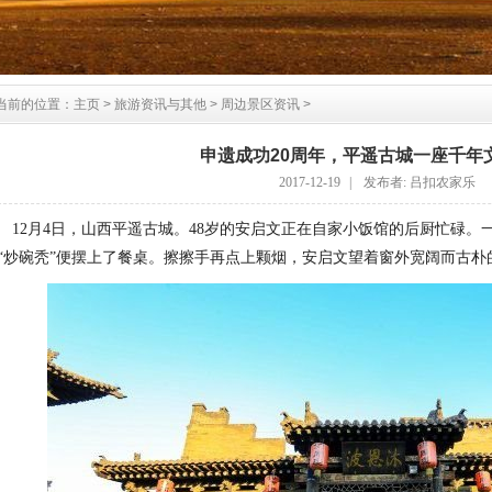
当前的位置：
主页
>
旅游资讯与其他
>
周边景区资讯
>
申遗成功20周年，平遥古城一座千年
2017-12-19
|
发布者: 吕扣农家乐
12月4日，山西平遥古城。48岁的安启文正在自家小饭馆的后厨忙碌
“炒碗秃”便摆上了餐桌。擦擦手再点上颗烟，安启文望着窗外宽阔而古朴的