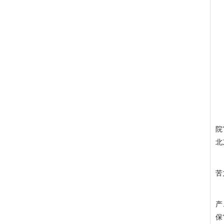
院
北
苦
产
保