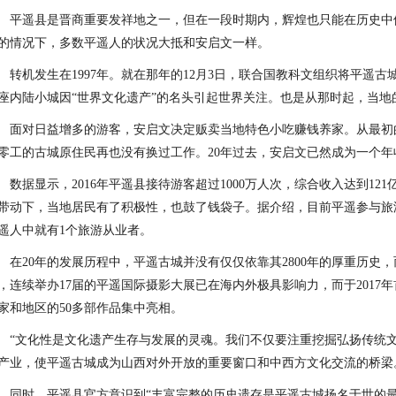
平遥县是晋商重要发祥地之一，但在一段时期内，辉煌也只能在历史中
的情况下，多数平遥人的状况大抵和安启文一样。
转机发生在1997年。就在那年的12月3日，联合国教科文组织将平遥
座内陆小城因“世界文化遗产”的名头引起世界关注。也是从那时起，当地
面对日益增多的游客，安启文决定贩卖当地特色小吃赚钱养家。从最初
零工的古城原住民再也没有换过工作。20年过去，安启文已然成为一个年
数据显示，2016年平遥县接待游客超过1000万人次，综合收入达到1
带动下，当地居民有了积极性，也鼓了钱袋子。据介绍，目前平遥参与旅游
遥人中就有1个旅游从业者。
在20年的发展历程中，平遥古城并没有仅仅依靠其2800年的厚重历史
，连续举办17届的平遥国际摄影大展已在海内外极具影响力，而于2017
家和地区的50多部作品集中亮相。
“文化性是文化遗产生存与发展的灵魂。我们不仅要注重挖掘弘扬传统
产业，使平遥古城成为山西对外开放的重要窗口和中西方文化交流的桥梁
同时，平遥县官方意识到“丰富完整的历史遗存是平遥古城扬名于世的