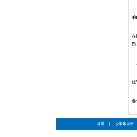
的
在
题
一
延
要
首页
|
农家乐展示