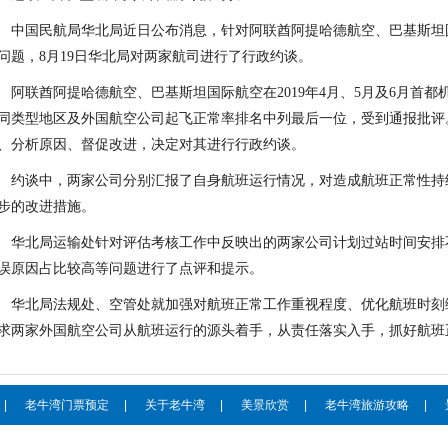
中国民航局华北局近日公布消息，针对阿联酋阿提哈德航空、巴基斯坦
问题，8月19日华北局对两家航司进行了行政约谈。
阿联酋阿提哈德航空、巴基斯坦国际航空在2019年4月、5月及6月首
同类型地区及外国航空公司起飞正常率排名中列最后一位，受到通报批评
、分析原因、督促改进，决定对其进行行政约谈。
约谈中，两家公司分别汇报了自身航班运行情况，对造成航班正常性持
步的改进措施。
华北局运输处针对评估考核工作中反映出的两家公司计划过站时间安排
误原因占比较高等问题进行了点评和提示。
华北局法规处、空管处就加强对航班正常工作重视程度、优化航班时刻
求两家外国航空公司从航班运行的源头着手，从责任落实入手，抓好航班
|
老牛湾门票预定
|
关于老牛湾
|
美景欣赏
|
老牛湾旅游攻略
|