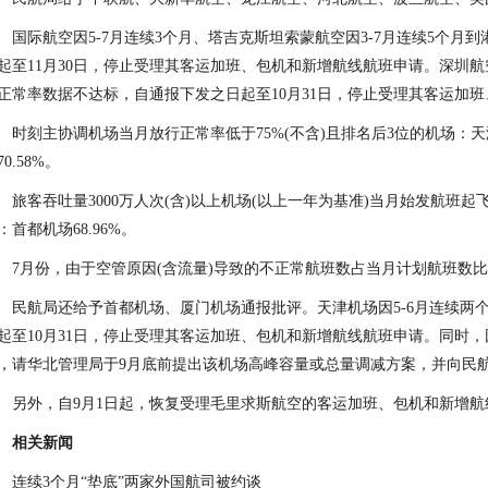
国际航空因5-7月连续3个月、塔吉克斯坦索蒙航空因3-7月连续5个
起至11月30日，停止受理其客运加班、包机和新增航线航班申请。深圳航
正常率数据不达标，自通报下发之日起至10月31日，停止受理其客运加
时刻主协调机场当月放行正常率低于75%(不含)且排名后3位的机场：天津机
70.58%。
旅客吞吐量3000万人次(含)以上机场(以上一年为基准)当月始发航班起
：首都机场68.96%。
7月份，由于空管原因(含流量)导致的不正常航班数占当月计划航班数比例
民航局还给予首都机场、厦门机场通报批评。天津机场因5-6月连续两
起至10月31日，停止受理其客运加班、包机和新增航线航班申请。同时，
，请华北管理局于9月底前提出该机场高峰容量或总量调减方案，并向民
另外，自9月1日起，恢复受理毛里求斯航空的客运加班、包机和新增航
相关新闻
连续3个月“垫底”两家外国航司被约谈