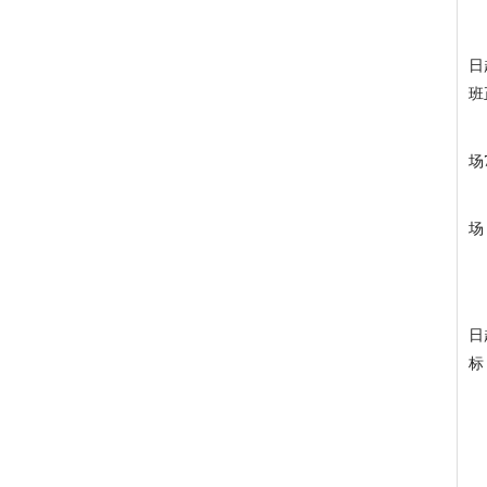
日
班
场
场
日
标