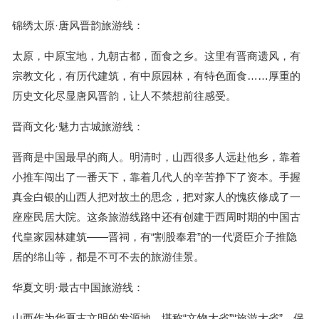
锦绣太原·唐风晋韵旅游线：
太原，中原宝地，九朝古都，面食之乡。这里有晋商遗风，有
宗教文化，有历代建筑，有中原园林，有特色面食……厚重的
历史文化尽显唐风晋韵，让人不禁想前往感受。
晋商文化·魅力古城旅游线：
晋商是中国最早的商人。明清时，山西很多人远赴他乡，靠着
小推车闯出了一番天下，靠着几代人的辛苦挣下了资本。手握
真金白银的山西人把对故土的思念，把对家人的愧疚修成了一
座座民居大院。这条旅游线路中还有创建于西周时期的中国古
代皇家园林建筑——晋祠，有“割股奉君”的一代贤臣介子推隐
居的绵山等，都是不可不去的旅游佳景。
华夏文明·最古中国旅游线：
山西作为华夏古文明的发源地，堪称“文物大省”“旅游大省”，保