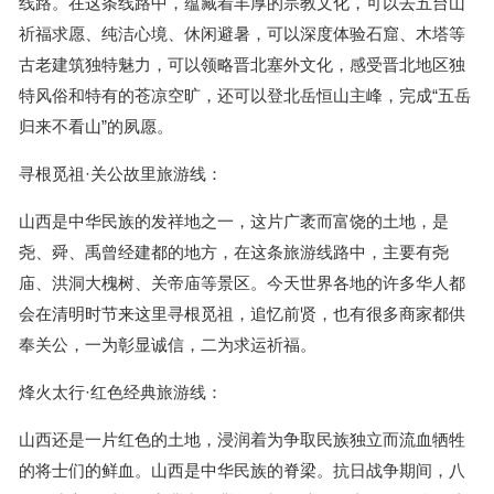
线路。在这条线路中，蕴藏着丰厚的宗教文化，可以去五台山
祈福求愿、纯洁心境、休闲避暑，可以深度体验石窟、木塔等
古老建筑独特魅力，可以领略晋北塞外文化，感受晋北地区独
特风俗和特有的苍凉空旷，还可以登北岳恒山主峰，完成“五岳
归来不看山”的夙愿。
寻根觅祖·关公故里旅游线：
山西是中华民族的发祥地之一，这片广袤而富饶的土地，是
尧、舜、禹曾经建都的地方，在这条旅游线路中，主要有尧
庙、洪洞大槐树、关帝庙等景区。今天世界各地的许多华人都
会在清明时节来这里寻根觅祖，追忆前贤，也有很多商家都供
奉关公，一为彰显诚信，二为求运祈福。
烽火太行·红色经典旅游线：
山西还是一片红色的土地，浸润着为争取民族独立而流血牺牲
的将士们的鲜血。山西是中华民族的脊梁。抗日战争期间，八