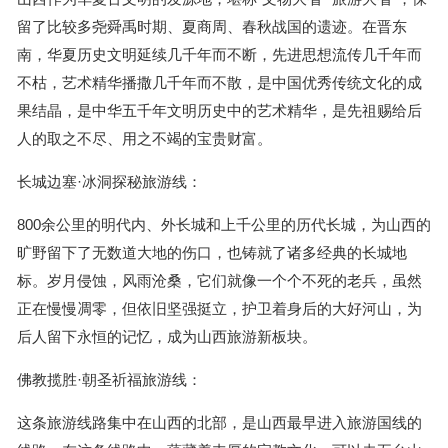
留了比较多尧舜禹时期、夏商周、春秋战国的遗迹。在晋东
南，华夏历史文明延续几千年而不断，先进思想流传几千年而
不枯，艺术精华播撒几千年而不散，是中国优秀传统文化的成
果结晶，是中华五千年文明历史中的艺术精华，是先祖赐给后
人的取之不尽、用之不竭的宝贵财富。
长城边塞·冰洞探秘旅游线：
800余公里的明代内、外长城和上千公里的历代长城，为山西的
旷野留下了无数道大地的伤口，也铸就了诸多经典的长城地
标。岁月侵蚀，风雨沧桑，它们就像一个个不死的老兵，虽然
正在慢慢凋零，但依旧坚强挺立，护卫着身后的大好河山，为
后人留下永恒的记忆，成为山西旅游新板块。
佛教揽胜·朝圣祈福旅游线：
这条旅游线路集中在山西的北部，是山西最早进入旅游国线的