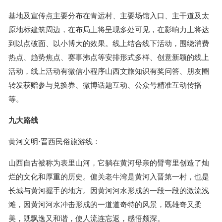
基地及宣传点主要分布在青运村、主要场馆入口、主干道及太
原地标建筑周边，在布局上将呈现多处可见，在影响力上将达
到以点破面、以小博大的效果。线上结合线下活动，围绕消费
热点、趋势焦点、赛事沸点等安排形式多样、创意新颖的线上
活动，线上活动有微信小程序山西文旅知识有奖问答、朋友圈
转发获赠参与兑换券、微博话题互动、公众号精准互动传播
等。
九大路线
黄河文明·晋西民俗旅游线：
山西自古被称为表里山河，它躺在黄河母亲的臂弯里创造了灿
烂的文化和厚重的历史。偏关老牛湾是黄河入晋第一村，也是
长城与黄河握手的地方。因黄河河水形成的一段一段的激流浅
滩，因黄河河水冲击形成的一道道奇特的风景，既雄奇又柔
美，既飘逸又和谐，使人流连忘返，感悟颇深。