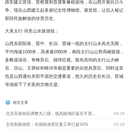
路军建立晋绥、晋察冀和晋冀鲁豫根据地，在山西开展抗日斗
争。现在山西建立起多座纪念性博物馆、展览馆，让后人铭记
那段民族解放的珍贵历史。
大美太行·诗意山水旅游线：
山西东部阳泉、晋中、长治、晋城一线的太行山水风光无限，
平均海拔1500米，高者逾2000米，南段太行山山势高峻挺拔，
多断崖深谷、奇峰异石、雄伟壮观。散布其间的太行山大峡
谷、历山、王莽岭和蟒河等都是重要的自然风景区。同时这里
也是山西通向东部平原的交通要道，悠久的历史在长治、晋城
等地留下了丰富的文物古迹。
相关文章
北京应急响应调整为二级，低风险地区返京不需要隔离
04-29
文化和旅游部：全国旅游景区复工率已超30%
03-18