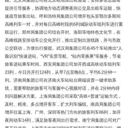
顾。北京局集团公司在北京站增加出站通道，安排多名志愿者
提供引导服务，协调地方动态调整夜间公交及出租车运能，快
速疏导旅客出站。呼和浩特局集团公司增开包头至鄂尔多斯间
高峰列车一对，并对每日高峰时段的6列城际动车组列车进行重
联运行。郑州局集团公司结合开封、洛阳等地特色文化节，在
高峰线路安排动车公交化开行，推出定制出游线路，并与市政
公交联动，方便出行接驳。武汉局集团公司在45个车站推出“人
脸识别”快速进站、“VR”实景导航、“站内零换乘”等服务，节省
旅客进站乘车时间。西安局集团公司加开西成高铁动车组列车
23列，今日共开行124列，从早7点至晚8点，平均6.2分钟一
列。济南局集团公司在济南火车站站台两端设置一键求助系
统，需要帮助的旅客可与客服中心视频对话，并在 2分钟内得
到问题解决方案。上海局集团公司采取“高铁+普速”运输方式，
及时、精准、多点增开客车，扩大列车编组。南昌局集团公司
增开往返上海、广州、深圳等热门方向的旅客列车86列，加开
夜间动车14列，满足旅客夜间出行需求。南宁局集团公司对广