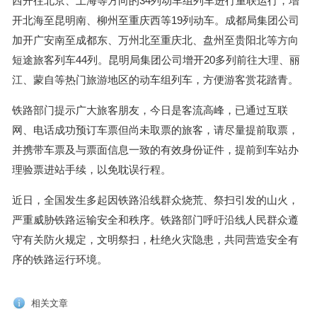
西开往北京、上海等方向的34列动车组列车进行重联运行，增
开北海至昆明南、柳州至重庆西等19列动车。成都局集团公司
加开广安南至成都东、万州北至重庆北、盘州至贵阳北等方向
短途旅客列车44列。昆明局集团公司增开20多列前往大理、丽
江、蒙自等热门旅游地区的动车组列车，方便游客赏花踏青。
铁路部门提示广大旅客朋友，今日是客流高峰，已通过互联
网、电话成功预订车票但尚未取票的旅客，请尽量提前取票，
并携带车票及与票面信息一致的有效身份证件，提前到车站办
理验票进站手续，以免耽误行程。
近日，全国发生多起因铁路沿线群众烧荒、祭扫引发的山火，
严重威胁铁路运输安全和秩序。铁路部门呼吁沿线人民群众遵
守有关防火规定，文明祭扫，杜绝火灾隐患，共同营造安全有
序的铁路运行环境。
相关文章