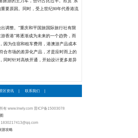
赴港旅游的主力军，合计占比过半。欣赏“东
重要原因。同时，受上世纪80年代香港流
做出调整。”重庆和平国旅国际旅行社有限
末游香港”将逐渐成为未来的一个趋势，而
，因为住宿和租车费用，港澳游产品成本
符合市场的差异化产品，才是应时而上的
，同时针对高铁开通，开始设计更多差异
景区资讯
|
联系我们
|
大话西游3序列号
有 www.lnwly.com 晋ICP备15003078
深圳jeep吉普汽车
图
维修
830217413@qq.com
成都印刷厂
旅游攻略
修芙俪面膜