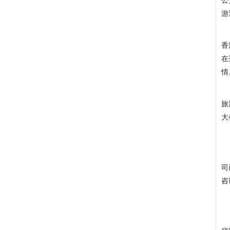
公
游
香
在
情
旅
大
司
咨