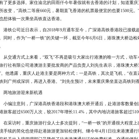
有了更多选择。家住渝北的田雨仟今年暑假就有去香港的计划，知道重庆
所改变，“高铁二等座660元，暑期直飞香港的机票最便宜的也要1500元
也想体验一次乘坐高铁直达香港。
港铁公司近日表示，自2018年9月通车至今，广深港高铁香港段已接载超
。同时，作为“一桥一铁”的关键一环，截至今年6月6日，港珠澳大桥边检
。
从交通方式上来看，“双飞”不再是吸引大家出行港澳的唯一方式，动车
旅行社有限公司港澳游主要批发商的产品负责人刘先生表示，港珠澳大桥
”。他透露，重庆人赴港主要是两种方式：一是高铁，其次是飞机，“在
铁到广州或深圳，再进入香港。”刘先生预计，未来重庆乘坐直达高铁到
两地旅游迎来新机遇
小编注意到，广深港高铁香港段和港珠澳大桥开通后，赴港游客数量创历
港旅客超过6500万人次，较2017年增长11.4%，其中内地访港旅客超过510
在采访时，重庆旅游行业人士多次提到，“一桥一铁”的开通很大程度
境手续的简化也使得赴港旅游更加轻松便利。继今年4月1日往来港澳通行证